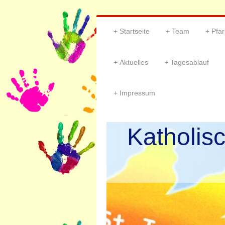
Startseite
Team
Pfar
Aktuelles
Tagesablauf
Impressum
Katholis